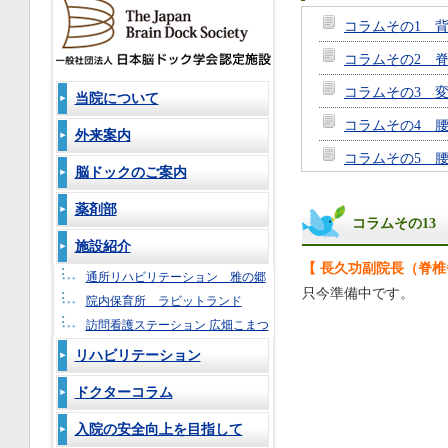
コラムその1 
コラムその2 
コラムその3 
当院について
コラムその4 
外来案内
コラムその5 
脳ドックのご案内
コラムその6
薬剤部
コラムその13
コラムその7
施設紹介
コラムその8
【 長久功副院長（脊
通所リハビリテーション 雅の郷
コラムその9
只今準備中です。
院内保育所 ラビットランド
コラムその10
訪問看護ステーション 広畑こまつ
リハビリテーション
コラムその11
コラムその12
ドクターコラム
コラムその13
入院の安全向上を目指して