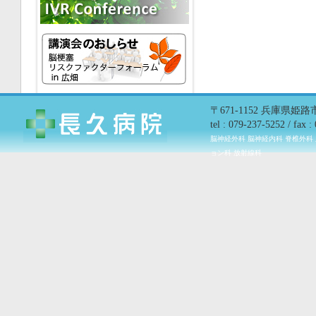
〒671-1152 兵庫県姫
tel : 079-237-5252 / fax 
脳神経外科 脳神経内科 脊椎外科
ョン科 放射線科