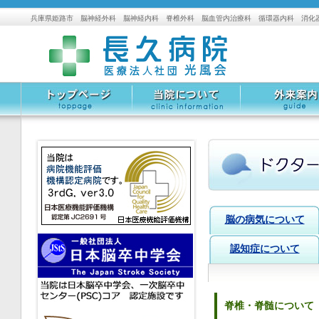
兵庫県姫路市 脳神経外科 脳神経内科 脊椎外科 脳血管内治療科 循環器内科 消化
トップページ
当院について
外来案内
脳の病気について
認知症について
脊椎・脊髄について