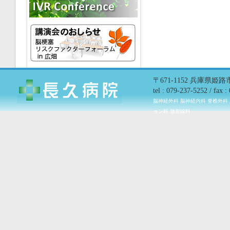
〒671-1152 兵庫県姫
tel : 079-237-5252 / fax 
脳神経外科 脳神経内科 脊椎外科
ョン科 放射線科