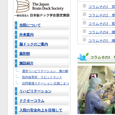
コラムその1 
コラムその2 
コラムその3 
当院について
コラムその4 
外来案内
コラムその5 
脳ドックのご案内
コラムその6
薬剤部
コラムその1 
コラムその7
施設紹介
コラムその8
通所リハビリテーション 雅の郷
コラムその9
院内保育所 ラビットランド
コラムその10
訪問看護ステーション 広畑こまつ
リハビリテーション
コラムその11
コラムその12
ドクターコラム
コラムその13
入院の安全向上を目指して