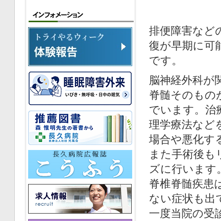
排便障害など
復が早期に可
です。
脳神経外科が
脊髄そのもの
でいます。治
理学療法など
場合や悪化す
また手術後も
ズに行います
脊椎脊髄疾患
ない症状も出
一度当院の受