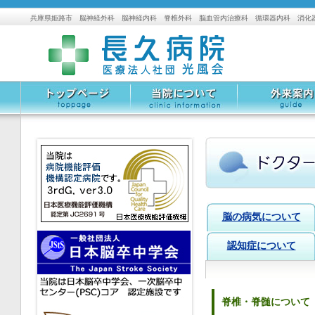
兵庫県姫路市 脳神経外科 脳神経内科 脊椎外科 脳血管内治療科 循環器内科 消化
トップページ
当院について
外来案内
脳の病気について
認知症について
脊椎・脊髄について