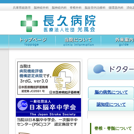
兵庫県姫路市 脳神経外科 脳神経内科 脊椎外科 脳血管内治療科 循環器内科 消化
トップページ
当院について
外来案内
脳の病気について
認知症について
脊椎・脊髄について