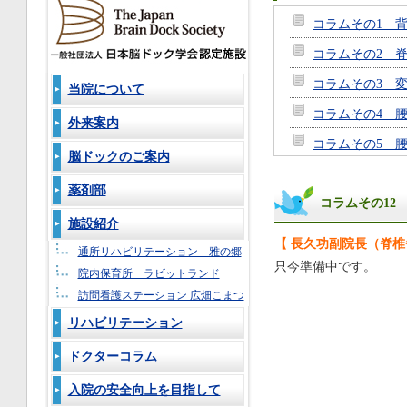
コラムその1 
コラムその2 
コラムその3 
当院について
コラムその4 
外来案内
コラムその5 
脳ドックのご案内
コラムその6
薬剤部
コラムその12
コラムその7
施設紹介
コラムその8
【 長久功副院長（脊
通所リハビリテーション 雅の郷
コラムその9
只今準備中です。
院内保育所 ラビットランド
コラムその10
訪問看護ステーション 広畑こまつ
リハビリテーション
コラムその11
コラムその12
ドクターコラム
コラムその13
入院の安全向上を目指して