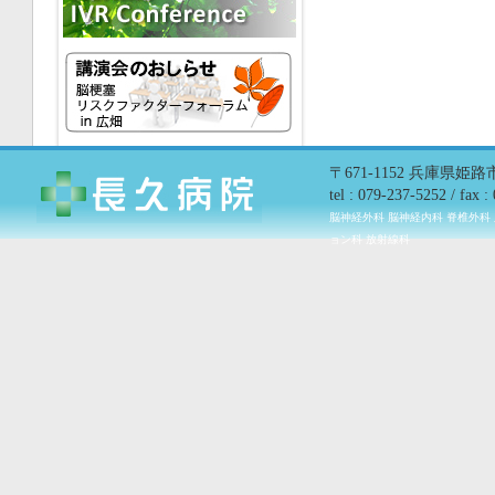
〒671-1152 兵庫県姫
tel : 079-237-5252 / fax 
脳神経外科 脳神経内科 脊椎外科
ョン科 放射線科