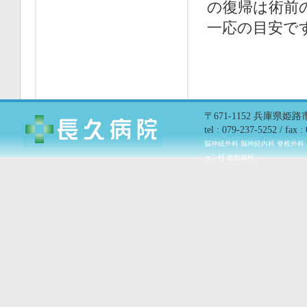
の復帰は術前
一応の目安で
〒671-1152 兵庫県姫
tel : 079-237-5252 / fax 
脳神経外科 脳神経内科 脊椎外科
ョン科 放射線科