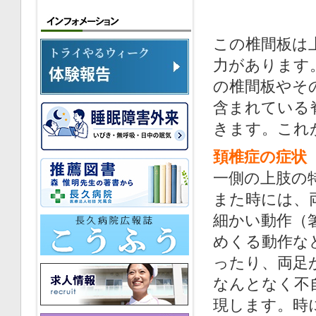
この椎間板は
力があります。
の椎間板やそ
含まれている
きます。これ
頚椎症の症状
一側の上肢の
また時には、
細かい動作（
めくる動作な
ったり、両足
なんとなく不
現します。時