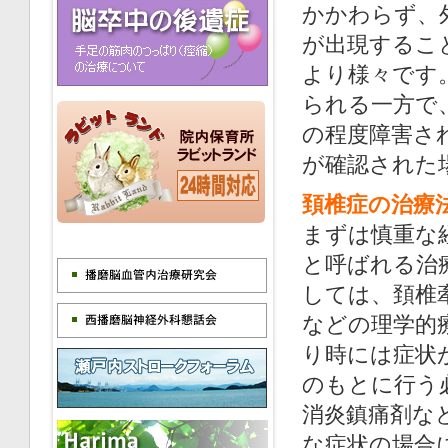
かかわらず、
が出現するこ
より様々です
られる一方で
の程度障害さ
が確認された
頚椎症の治療
まずは慎重な
と呼ばれる治
しては、頚椎
などの理学的
り時には症状
のもとに行う
消炎鎮痛剤な
な症状の場合