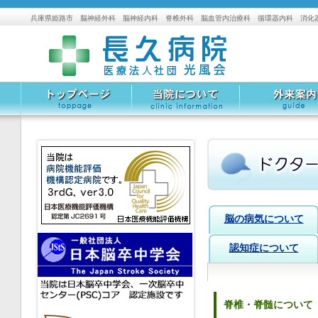
兵庫県姫路市 脳神経外科 脳神経内科 脊椎外科 脳血管内治療科 循環器内科 消化
トップページ
当院について
外来案内
脳の病気について
認知症について
脊椎・脊髄について