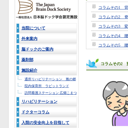
コラムその1 
コラムその2 
コラムその3 
当院について
コラムその4 
外来案内
コラムその5 
脳ドックのご案内
コラムその6
薬剤部
コラムその2 
コラムその7
施設紹介
コラムその8
通所リハビリテーション 雅の郷
コラムその9
院内保育所 ラビットランド
コラムその10
訪問看護ステーション 広畑こまつ
リハビリテーション
コラムその11
コラムその12
ドクターコラム
コラムその13
入院の安全向上を目指して