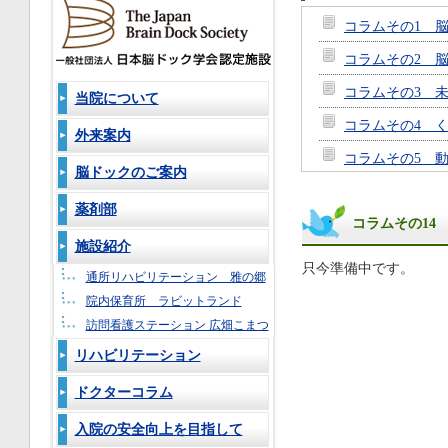
コラムその1 
コラムその2 
コラムその3 
当院について
コラムその4 
外来案内
コラムその5 
脳ドックのご案内
コラムその6 
薬剤部
コラムその14
コラムその7 
施設紹介
コラムその8 
只今準備中です。
通所リハビリテーション 雅の郷
コラムその9 
院内保育所 ラビットランド
コラムその10
訪問看護ステーション 広畑こまつ
リハビリテーション
コラムその11 
コラムその12 
ドクターコラム
コラムその13
入院の安全向上を目指して