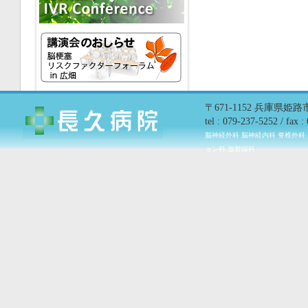
〒671-1152 兵庫県姫
tel : 079-237-5252 / fax 
脳神経外科 脳神経内科 脊椎外科
ョン科 放射線科