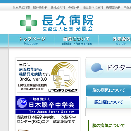
兵庫県姫路市 脳神経外科 脳神経内科 脊椎外科 脳血管内治療科 循環器内科 消化
トップページ
当院について
外来案内
脳の病気について
認知症について
脳の病気について