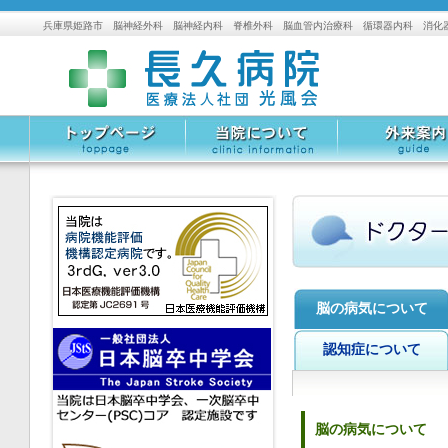
兵庫県姫路市 脳神経外科 脳神経内科 脊椎外科 脳血管内治療科 循環器内科 消化
トップページ
当院について
外来案内
脳の病気について
認知症について
脳の病気について