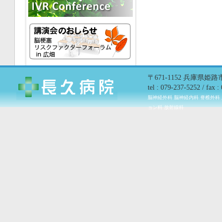
〒671-1152 兵庫県姫
tel : 079-237-5252 / fax 
脳神経外科 脳神経内科 脊椎外科
ョン科 放射線科