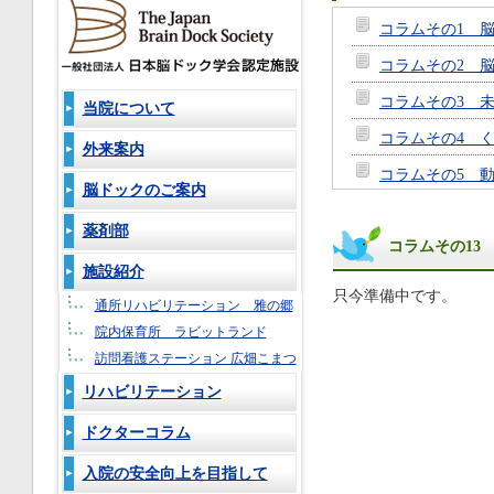
コラムその1 
コラムその2 
コラムその3 
当院について
コラムその4 
外来案内
コラムその5 
脳ドックのご案内
コラムその6 
薬剤部
コラムその13
コラムその7 
施設紹介
コラムその8 
只今準備中です。
通所リハビリテーション 雅の郷
コラムその9 
院内保育所 ラビットランド
コラムその10
訪問看護ステーション 広畑こまつ
リハビリテーション
コラムその11 
コラムその12 
ドクターコラム
コラムその13
入院の安全向上を目指して