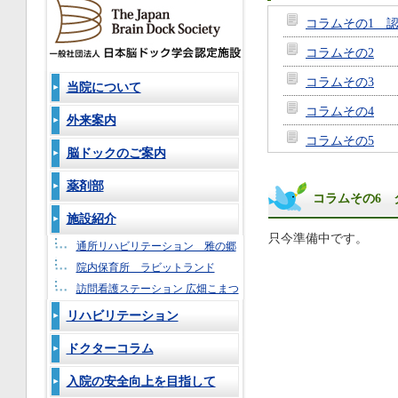
コラムその1 
コラムその2
コラムその3
当院について
コラムその4
外来案内
コラムその5
脳ドックのご案内
コラムその6
薬剤部
コラムその6 
コラムその7
施設紹介
コラムその8
只今準備中です。
通所リハビリテーション 雅の郷
コラムその9
院内保育所 ラビットランド
コラムその10
訪問看護ステーション 広畑こまつ
リハビリテーション
コラムその11
ドクターコラム
入院の安全向上を目指して