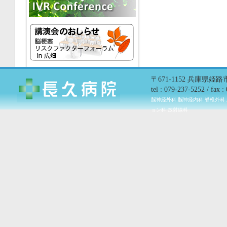
〒671-1152 兵庫県姫
tel : 079-237-5252 / fax 
脳神経外科 脳神経内科 脊椎外科
ョン科 放射線科